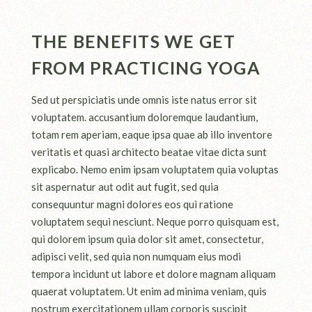
THE BENEFITS WE GET
FROM PRACTICING YOGA
Sed ut perspiciatis unde omnis iste natus error sit
voluptatem. accusantium doloremque laudantium,
totam rem aperiam, eaque ipsa quae ab illo inventore
veritatis et quasi architecto beatae vitae dicta sunt
explicabo. Nemo enim ipsam voluptatem quia voluptas
sit aspernatur aut odit aut fugit, sed quia
consequuntur magni dolores eos qui ratione
voluptatem sequi nesciunt. Neque porro quisquam est,
qui dolorem ipsum quia dolor sit amet, consectetur,
adipisci velit, sed quia non numquam eius modi
tempora incidunt ut labore et dolore magnam aliquam
quaerat voluptatem. Ut enim ad minima veniam, quis
nostrum exercitationem ullam corporis suscipit