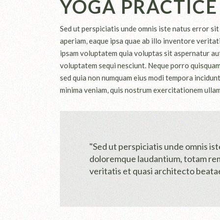
YOGA PRACTICE
Sed ut perspiciatis unde omnis iste natus error 
aperiam, eaque ipsa quae ab illo inventore veritat
ipsam voluptatem quia voluptas sit aspernatur aut
voluptatem sequi nesciunt. Neque porro quisquam es
sed quia non numquam eius modi tempora incidunt
minima veniam, quis nostrum exercitationem ullam 
"Sed ut perspiciatis unde omnis is
doloremque laudantium, totam rem 
veritatis et quasi architecto beatae