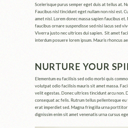
Scelerisque purus semper eget duis at tellus at. N
Faucibus nisl tincidunt eget nullam non nisi est. C
amet nisl. Lorem donec massa sapien faucibus et. Ni
faucibus ornare suspendisse sed nisi lacus sed vive
Viverra justo nec ultrices dui sapien. Sit amet f
interdum posuere lorem ipsum. Mauris rhoncus aene
NURTURE YOUR SPI
Elementum eu facilisis sed odio morbi quis commo
volutpat odio facilisis mauris sit amet massa. Faci
velit egestas. Donec ultrices tincidunt arcu non. D
consequat ac felis. Rutrum tellus pellentesque eu t
erat imperdiet sed. Magna fringilla urna porttitor
dignissim enim sit amet venenatis urna cursus eget