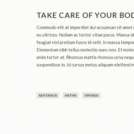
TAKE CARE OF YOUR BO
Commodo elit at imperdiet dui accumsan sit amet nu
eu ultrices. Nullam ac tortor vitae purus. Massa 
feugiat nisl pretium fusce id velit. In massa tempo
Elementum nibh tellus molestie nunc non. Et molesti
enim tortor at. Rhoncus mattis rhoncus urna neque
suspendisse in. Id cursus metus aliquam eleifend mi
ASHTANGA
HATHA
VINYASA