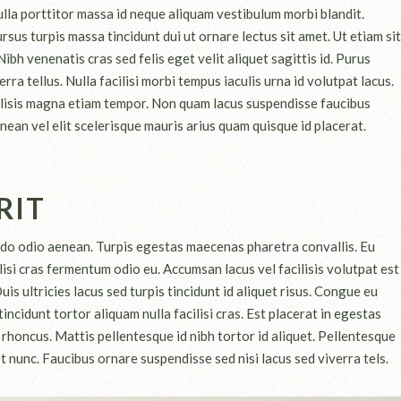
ulla porttitor massa id neque aliquam vestibulum morbi blandit.
ursus turpis massa tincidunt dui ut ornare lectus sit amet. Ut etiam sit
bh venenatis cras sed felis eget velit aliquet sagittis id. Purus
rra tellus. Nulla facilisi morbi tempus iaculis urna id volutpat lacus.
acilisis magna etiam tempor. Non quam lacus suspendisse faucibus
an vel elit scelerisque mauris arius quam quisque id placerat.
RIT
do odio aenean. Turpis egestas maecenas pharetra convallis. Eu
lisi cras fermentum odio eu. Accumsan lacus vel facilisis volutpat est
uis ultricies lacus sed turpis tincidunt id aliquet risus. Congue eu
incidunt tortor aliquam nulla facilisi cras. Est placerat in egestas
 rhoncus. Mattis pellentesque id nibh tortor id aliquet. Pellentesque
 nunc. Faucibus ornare suspendisse sed nisi lacus sed viverra tels.