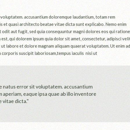
sit voluptatem. accusantium doloremque laudantium, totam rem
is et quasi architecto beatae vitae dicta sunt explicabo. Nemo enim
 odit aut fugit, sed quia consequuntur magni dolores eos qui ratione
t, qui dolorem ipsum quia dolor sit amet, consectetur, adipisci velit
 ut labore et dolore magnam aliquam quaerat voluptatem. Ut enim a
corporis suscipit laboriosam,tempus iaculis nisi ut
te natus error sit voluptatem. accusantium
aperiam, eaque ipsa quae ab illo inventore
 vitae dicta."