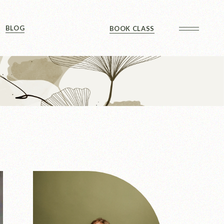
Sidebar
BLOG
BOOK CLASS
 Sidebar
ts
Sidebar
Formats
Sidebar
 Sidebar
ts
Sidebar
Formats