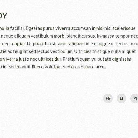
DY
lla facilisi. Egestas purus viverra accumsan in nisl nisi scelerisque
id neque aliquam vestibulum morbi blandit cursus. In massa tempor nec
r nec feugiat. Ut pharetra sit amet aliquam id. Eu augue ut lectus arcu
e ac feugiat sed lectus vestibulum. Ultricies tristique nulla aliquet
 viverra justo nec ultrices dui. Pretium quam vulputate dignissim
 in. Sed blandit libero volutpat sed cras ornare arcu.
FB
LI
PI