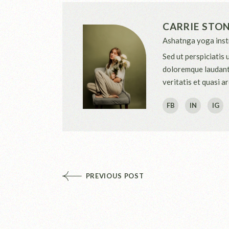
CARRIE STO
Ashatnga yoga inst
Sed ut perspiciatis
doloremque laudanti
veritatis et quasi a
FB
IN
IG
PREVIOUS POST