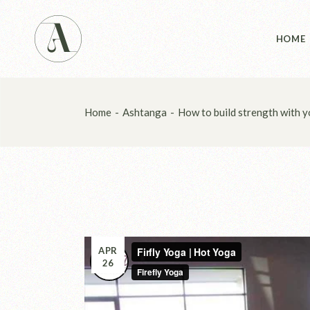
Main 
HOME
Studio
Studio
Yoga 
Main 
Home
Ashtanga
How to build strength with y
Landin
Studio
Studio
Yoga 
Landin
APR
26