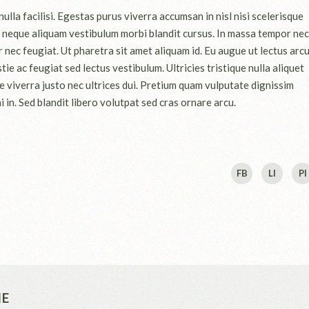
lla facilisi. Egestas purus viverra accumsan in nisl nisi scelerisque
id neque aliquam vestibulum morbi blandit cursus. In massa tempor nec
r nec feugiat. Ut pharetra sit amet aliquam id. Eu augue ut lectus arcu
e ac feugiat sed lectus vestibulum. Ultricies tristique nulla aliquet
 viverra justo nec ultrices dui. Pretium quam vulputate dignissim
 in. Sed blandit libero volutpat sed cras ornare arcu.
FB
LI
PI
NE