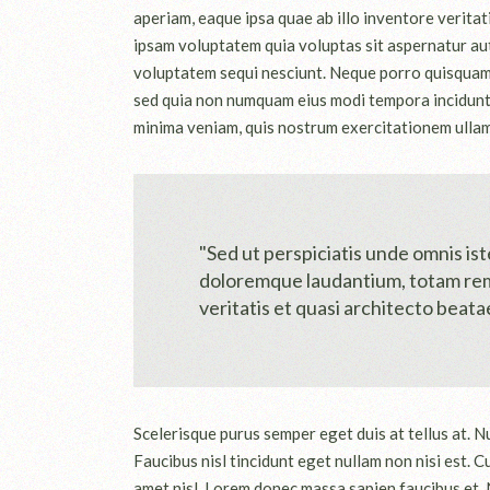
aperiam, eaque ipsa quae ab illo inventore veritat
ipsam voluptatem quia voluptas sit aspernatur aut
voluptatem sequi nesciunt. Neque porro quisquam es
sed quia non numquam eius modi tempora incidunt
minima veniam, quis nostrum exercitationem ullam 
"Sed ut perspiciatis unde omnis is
doloremque laudantium, totam rem 
veritatis et quasi architecto beatae
Scelerisque purus semper eget duis at tellus at. N
Faucibus nisl tincidunt eget nullam non nisi est. C
amet nisl. Lorem donec massa sapien faucibus et. Ni