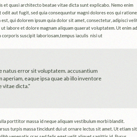
is et quasi architecto beatae vitae dicta sunt explicabo. Nemo enim
 odit aut fugit, sed quia consequuntur magni dolores eos qui ratione
t, qui dolorem ipsum quia dolor sit amet, consectetur, adipisci velit
 ut labore et dolore magnam aliquam quaerat voluptatem. Ut enim a
corporis suscipit laboriosam,tempus iaculis nisi ut
te natus error sit voluptatem. accusantium
aperiam, eaque ipsa quae ab illo inventore
 vitae dicta."
ulla porttitor massa id neque aliquam vestibulum morbi blandit.
ursus turpis massa tincidunt dui ut ornare lectus sit amet. Ut etiam sit
bh venenatis cras sed felis eget velit aliquet sagittis id. Purus