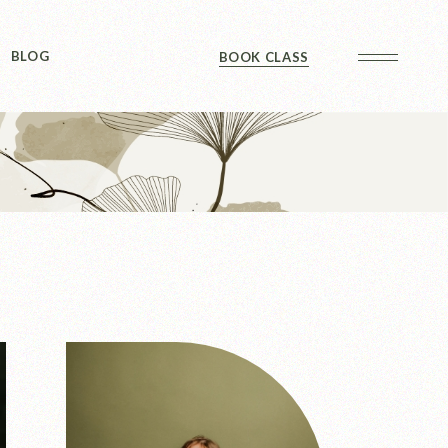
Sidebar
BLOG
BOOK CLASS
 Sidebar
ts
Sidebar
Formats
Sidebar
 Sidebar
ts
Sidebar
Formats