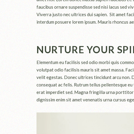
faucibus ornare suspendisse sed nisi lacus sed vive
Viverra justo nec ultrices dui sapien. Sit amet f
interdum posuere lorem ipsum. Mauris rhoncus aene
NURTURE YOUR SPI
Elementum eu facilisis sed odio morbi quis commo
volutpat odio facilisis mauris sit amet massa. Faci
velit egestas. Donec ultrices tincidunt arcu non. D
consequat ac felis. Rutrum tellus pellentesque eu t
erat imperdiet sed. Magna fringilla urna porttitor
dignissim enim sit amet venenatis urna cursus eget