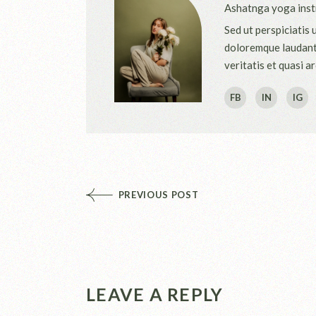
Ashatnga yoga inst
Sed ut perspiciatis
doloremque laudanti
veritatis et quasi a
FB
IN
IG
PREVIOUS POST
LEAVE A REPLY