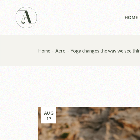
Main 
HOME
Studio
Studio
Yoga 
Main 
Home
Aero
Yoga changes the way we see thin
Landin
Studio
Studio
Yoga 
Landin
AUG
17